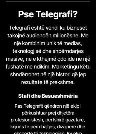
Pse Telegrafi?
Telegrafi është vendi ku bizneset
takojnë audiencën milionëshe. Me
një kombinim unik të medias,
teknologjisë dhe shpërndarjes
masive, ne e kthejmë çdo ide në një
fushatë me ndikim. Marketingu këtu
shndërrohet në një histori që jep
rezultate të prekshme.
Stafi dhe Besueshmëria
Pas Telegrafit qëndron një ekip i
përkushtuar prej dhjetëra
profesionistësh, përfshirë gazetarë,
krijues të përmbajtjes, dizajnerë dhe
ekspertë të teknologjisë. Ky ekip