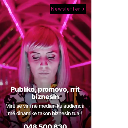
Newsletter
Publiko, promovo, rrit
biznesin
Mirë se vini në median ku audienca
më dinamike takon biznesin tuaj!
048 500 630