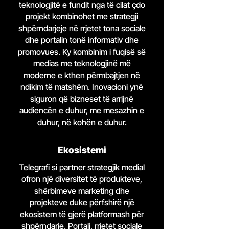
teknologjitë e fundit nga të cilat çdo
projekt kombinohet me strategji
shpërndarjeje në rrjetet tona sociale
dhe portalin tonë informativ dhe
promovues. Ky kombinim i fuqisë së
medias me teknologjinë më
moderne e kthen përmbajtjen në
ndikim të matshëm. Inovacioni ynë
siguron që bizneset të arrijnë
audiencën e duhur, me mesazhin e
duhur, në kohën e duhur.
Ekosistemi
Telegrafi si partner strategjik medial
ofron një diversitet të produkteve,
shërbimeve marketing dhe
projekteve duke përfshirë një
ekosistem të gjerë platformash për
shpërndarje. Portali, rrjetet sociale