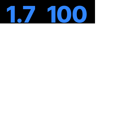
1.7
100
Milion
Milion
Mujor
Mujor
Pse të reklamoni
në Telegrafi.com?