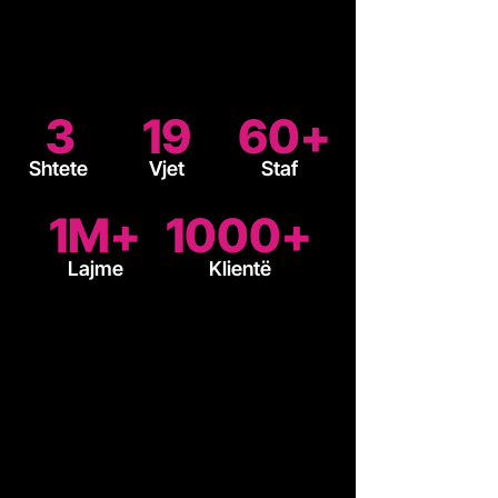
3
19
60+
Shtete
Vjet
Staf
1M+
1000+
Lajme
Klientë