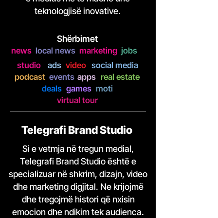
teknologjisë inovative.
Shërbimet
news
local news
marketing
jobs
studio
ads
video
social media
podcast
events
apps
real estate
deals
games
moti
virtual tour
Telegrafi Brand Studio
Si e vetmja në tregun medial,
Telegrafi Brand Studio është e
specializuar në shkrim, dizajn, video
dhe marketing digjital. Ne krijojmë
dhe tregojmë histori që nxisin
emocion dhe ndikim tek audienca.